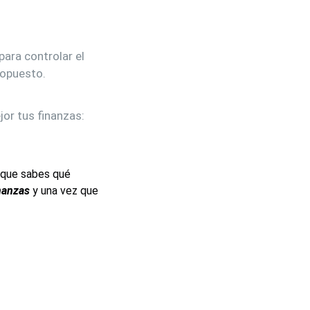
para controlar el
ropuesto.
or tus finanzas:
s que sabes qué
inanzas
y una vez que