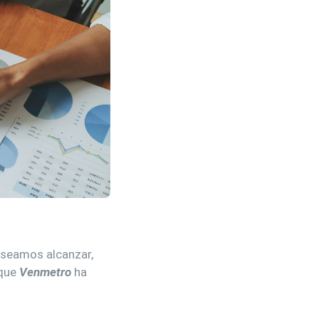
eseamos alcanzar,
 que
Venmetro
ha