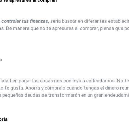
o te apresures al comprar!
a
controlar tus finanzas
, sería buscar en diferentes estableci
as. De manera que no te apresures al comprar, piensa que p
s
lidad en pagar las cosas nos conlleva a endeudarnos. No te
to te gusta. Ahorra y cómpralo cuando tengas el dinero reun
s pequeñas deudas se transformarán en un gran endeudami
oría