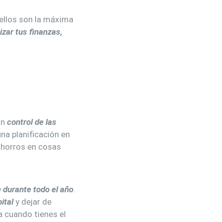
ellos son la máxima
zar tus finanzas,
un
control de las
na planificación en
ahorros en cosas
 durante todo el año
.
pital
y dejar de
a cuando tienes el