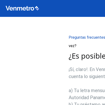
Preguntas frecuente
vez?
¿Es posibl
¡Sí, claro!. En V
cuenta lo siguient
a) Tu letra mensu
Autoridad Panam
b) Tu préstamo a