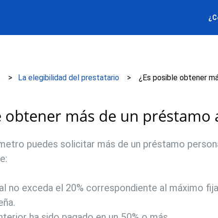
¿C
s
La elegibilidad del prestatario
¿Es posible obtener má
e obtener más de un préstamo a
enmetro puedes solicitar más de un préstamo perso
e:
al no exceda el 20% correspondiente al máximo fija
eña.
nterior ha sido pagado en un 50% o más.