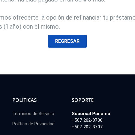
os ofrecerte la opción de refinanciar tu préstamo
 (1 año) con el mismo.
REGRESAR
POLÍTICAS
SOPORTE
Términos de Servicio
Sucursal Panamá
+507 202-3706
Política de Privacidad
+507 202-3707