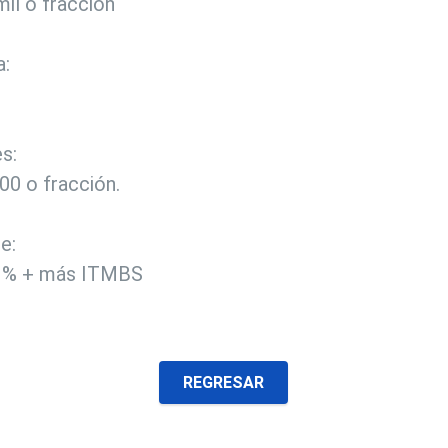
mil o fracción
a:
s:
00 o fracción.
e:
39% + más ITMBS
REGRESAR